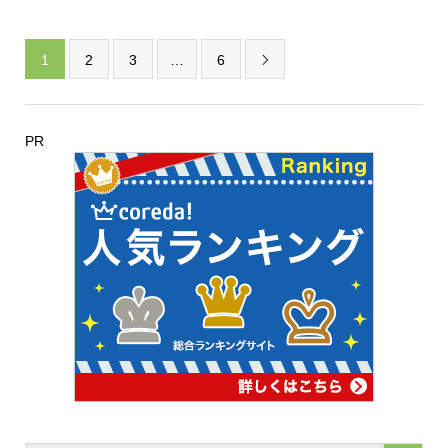
1
2
3
…
6

PR