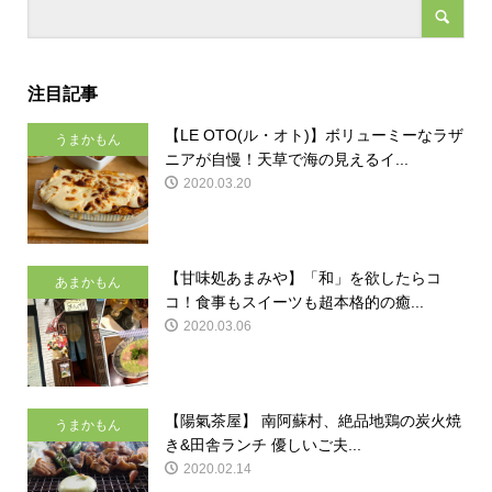
注目記事
【LE OTO(ル・オト)】ボリューミーなラザ
うまかもん
ニアが自慢！天草で海の見えるイ...
2020.03.20
【甘味処あまみや】「和」を欲したらコ
あまかもん
コ！食事もスイーツも超本格的の癒...
2020.03.06
【陽氣茶屋】 南阿蘇村、絶品地鶏の炭火焼
うまかもん
き&田舎ランチ 優しいご夫...
2020.02.14