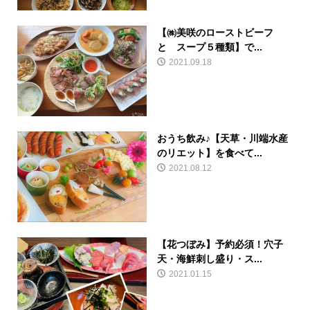
【㈱美咲のローストビーフ
と スープ５種類】で...
2021.09.18
おうち飲み♪【天草・川端水産
のリエット】を食べて...
2021.08.12
【花つぼみ】予約必須！穴子
天・海鮮刺し盛り・ス...
2021.01.15