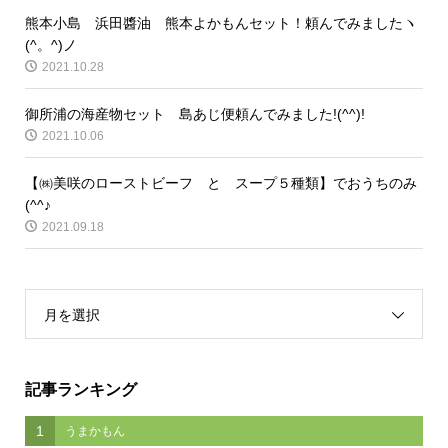
熊本小島 浜田醬油 熊本よかもんセット！頼んでみましたヽ
(^。^)ノ
2021.10.28
御所浦の海産物セット 島あじ便頼んでみました!(^^)!
2021.10.06
【㈱美咲のローストビーフ と スープ５種類】でおうちのみ
(^^♪
2021.09.18
月を選択
記事ランキング
1
うまかもん