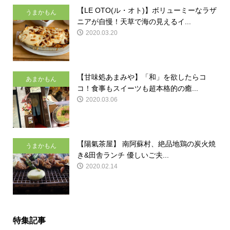
【LE OTO(ル・オト)】ボリューミーなラザ
うまかもん
ニアが自慢！天草で海の見えるイ...
2020.03.20
【甘味処あまみや】「和」を欲したらコ
あまかもん
コ！食事もスイーツも超本格的の癒...
2020.03.06
【陽氣茶屋】 南阿蘇村、絶品地鶏の炭火焼
うまかもん
き&田舎ランチ 優しいご夫...
2020.02.14
特集記事